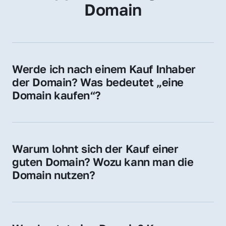
Domain
Werde ich nach einem Kauf Inhaber 
der Domain? Was bedeutet „eine 
Domain kaufen“?
Ja, Sie werden der offizielle Domain-Inhaber. 
Sie erhalten alle Rechte zur Nutzung, 
Verwaltung oder Weiterveräußerung der 
Warum lohnt sich der Kauf einer 
Domain.
guten Domain? Wozu kann man die 
Domain nutzen?
Eine starke Domain steigert Sichtbarkeit, 
Vertrauen und Markenwert. Nutzen Sie sie 
für Ihre Website, Weiterleitung, E-Mail-