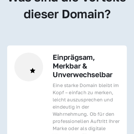
dieser Domain?
Einprägsam, 
Merkbar & 
Unverwechselbar
Eine starke Domain bleibt im 
Kopf – einfach zu merken, 
leicht auszusprechen und 
eindeutig in der 
Wahrnehmung. Ob für den 
professionellen Auftritt Ihrer 
Marke oder als digitale 