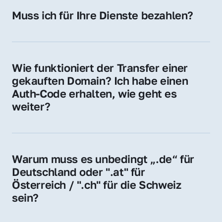
Hosting-Anbieter) fallen geringe laufende 
Muss ich für Ihre Dienste bezahlen?
Gebühren an. Diese bewegen sich für .de 
Nein, bei uns zahlen Sie nur den Kaufpreis 
Domains bei ca. 5€ / Jahr
der Domain – ohne zusätzliche Vermittlungs- 
oder Servicegebühren.
Wie funktioniert der Transfer einer 
gekauften Domain? Ich habe einen 
Auth-Code erhalten, wie geht es 
weiter?
Mit dem Auth-Code beauftragen Sie Ihren 
Provider, die Domain zu übernehmen. Gerne 
begleiten wir Sie bei diesem einfachen und 
Warum muss es unbedingt „.de“ für 
schnellen Prozess.
Deutschland oder ".at" für 
Österreich / ".ch" für die Schweiz 
sein?
Diese Endungen stehen für regionale 