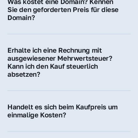
Was kostet eine Domain? Kennen 
Adressen oder als digitale Investition.
Sie den geforderten Preis für diese 
Domain?
Der Preis variiert je nach Domain. Für diese 
Domain liegt ein konkreter Kaufpreis vor – 
kontaktieren Sie uns gerne für ein 
Erhalte ich eine Rechnung mit 
unverbindliches Angebot.
ausgewiesener Mehrwertsteuer? 
Kann ich den Kauf steuerlich 
absetzen?
Ja, Sie erhalten eine Rechnung mit MwSt. 
Für Unternehmen ist der Kauf in der Regel 
steuerlich absetzbar.
Handelt es sich beim Kaufpreis um 
einmalige Kosten?
Ja. Der Kaufpreis ist einmalig. Nur beim 
späteren Betrieb der Domain (z. B. beim 